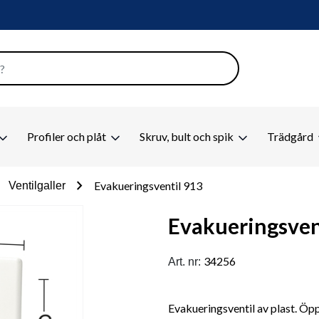
Profiler och plåt
Skruv, bult och spik
Trädgård
ght
chevron_right
Evakueringsventil 913
Ventilgaller
Evakueringsven
34256
Art. nr:
Evakueringsventil av plast. Öp