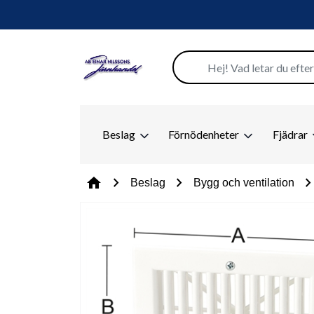
Beslag
Förnödenheter
Fjädrar
chevron_right
chevron_right
chevron_ri
home
Beslag
Bygg och ventilation