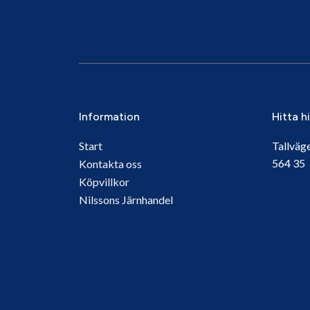
Information
Hitta h
Start
Tallväg
564 3
Kontakta oss
Köpvillkor
Nilssons Järnhandel