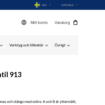
SEK
SVENSKA
EXPAND_MORE
EXPAND_MORE
account_circle
shopping_bag
Mitt konto
Varukorg
Verktyg och tillbehör
Övrigt
til 913
pnas och stängs med snöre. A och B är yttermått,