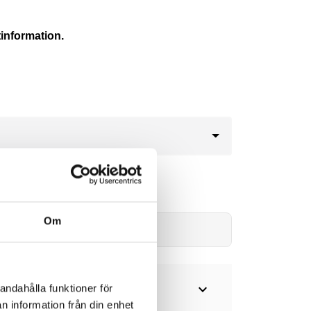
information.
260kr
Om
Lägg i varukorg
expand_more
andahålla funktioner för
n information från din enhet