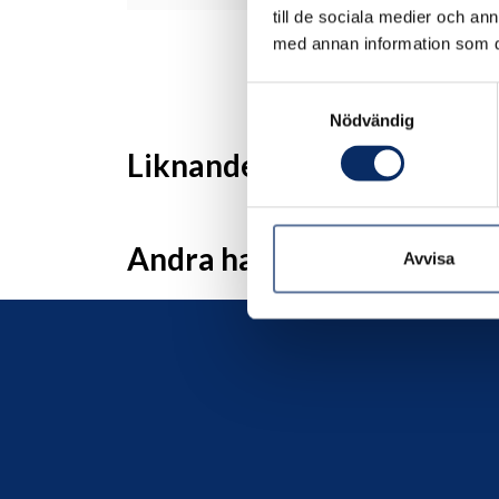
till de sociala medier och a
med annan information som du 
Samtyckesval
Nödvändig
Liknande produkter
Andra har även tittat på
Avvisa