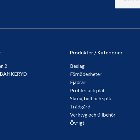
it
Produkter / Kategorier
en 2
Beslag
5 BANKERYD
Förnödenheter
Fjädrar
Profiler och plåt
Skruv, bult och spik
Trädgård
Verktyg och tillbehör
Övrigt