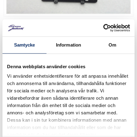
Skärblad till Braun
rakapparater
Samtycke
Information
Om
Art. nr: EN526
Skärblad som passar braun rakapparat: Braun Pocket. 5526,
Denna webbplats använder cookies
Vi använder enhetsidentifierare för att anpassa innehållet
och annonserna till användarna, tillhandahålla funktioner
I lager
för sociala medier och analysera vår trafik. Vi
vidarebefordrar även sådana identifierare och annan
198kr
information från din enhet till de sociala medier och
Antal
annons- och analysföretag som vi samarbetar med.
remove
add
Lägg i varukorg
Dessa kan i sin tur kombinera informationen med annan
information som du har tillhandahållit eller som de har
samlat in när du har använt deras tjänster.