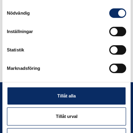
expand_more
Samtyckesval
Produktinformation
Nödvändig
Inställningar
Statistik
Liknande produkter
Marknadsföring
Andra har även tittat på
Tillåt alla
Tillåt urval
Prenumerera