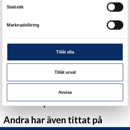
Statistik
17,600kr
Antal
Marknadsföring
remove
add
Lägg i varukorg
Tillåt alla
expand_more
Produktinformation
Tillåt urval
Avvisa
Liknande produkter
Andra har även tittat på