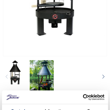
Eldstad Muurikka 80 Låg,
svart