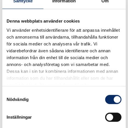
Samtycke
Information
Om
Art. nr: 43001270
Denna webbplats använder cookies
ANSKAFFNINGSARTIKEL
Vi använder enhetsidentifierare för att anpassa innehållet
och annonserna till användarna, tillhandahålla funktioner
Robust och lättskött eldstad av finskt stål. Perfekt för
för sociala medier och analysera vår trafik. Vi
matlagning eller som braskamin. Kok- och steknivåernas höjd
vidarebefordrar även sådana identifierare och annan
ställs enkelt in med en sprint. Levereras inklusive rökfång,
information från din enhet till de sociala medier och
regnhatt, vändbar hylla som är ställbara i höjdled, stekhäll 38
annons- och analysföretag som vi samarbetar med.
cm, ask med tändved, flamstekningsbräda, korvgaller,
Dessa kan i sin tur kombinera informationen med annan
asklåda, eldgaffel och vändbart ugnsgaller. Yttermått Ø 94
information som du har tillhandahållit eller som de har
cm, eldstaden Ø 80 cm. Arbetshöjd 45 cm.
samlat in när du har använt deras tjänster.
Samtyckesval
Robust
Nödvändig
Lättskött
Inställningar
I lager