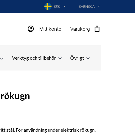
SEK
SVENSKA
EXPAND_MORE
EXPAND_MORE
account_circle
shopping_bag
Mitt konto
Varukorg
Verktyg och tillbehör
Övrigt
l rökugn
tt stål. För användning under elektrisk rökugn.