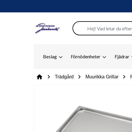
Beslag
Förnödenheter
Fjädrar
chevron_right
chevron_right
chevron_right
home
Trädgård
Muurikka Grillar