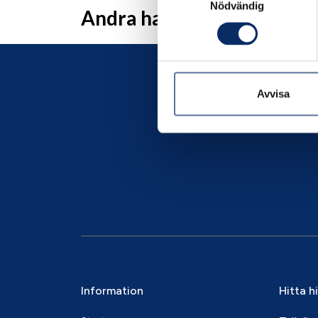
Nödvändig
Andra har även tittat på
Avvisa
Information
Hitta h