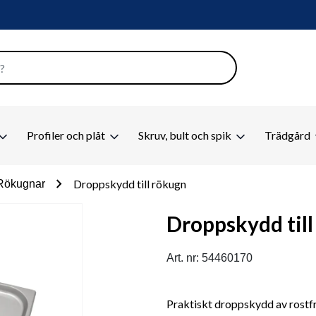
Profiler och plåt
Skruv, bult och spik
Trädgård
chevron_right
Droppskydd till rökugn
Rökugnar
Droppskydd til
Art. nr: 54460170
Praktiskt droppskydd av rostfri