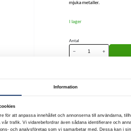
mjuka metaller.
I lager
Antal
remove
add
Information
cookies
e för att anpassa innehållet och annonserna till användarna, tillh
vår trafik. Vi vidarebefordrar även sådana identifierare och anna
nnons- och analysföretag som vi samarbetar med. Dessa kan i sin