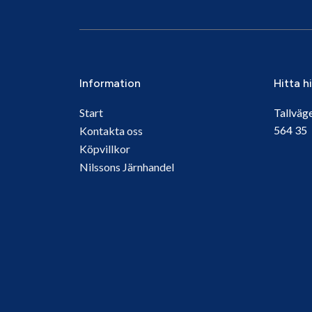
Information
Hitta h
Start
Tallväg
564 3
Kontakta oss
Köpvillkor
Nilssons Järnhandel