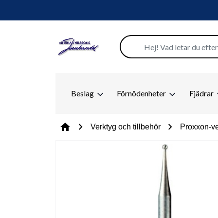
Beslag
Förnödenheter
Fjädrar
chevron_right
chevron_right
home
Verktyg och tillbehör
Proxxon-ve