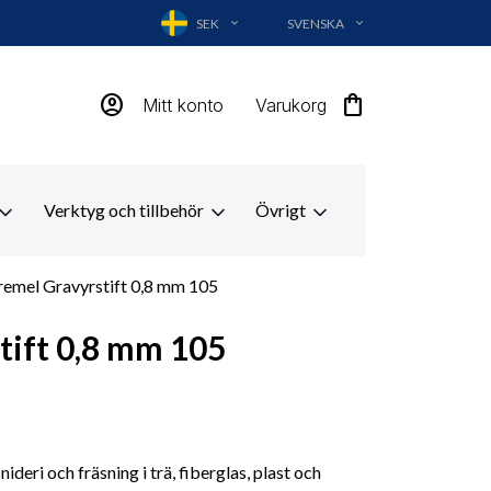
SEK
SVENSKA
EXPAND_MORE
EXPAND_MORE
account_circle
shopping_bag
Mitt konto
Varukorg
Verktyg och tillbehör
Övrigt
emel Gravyrstift 0,8 mm 105
tift 0,8 mm 105
nideri och fräsning i trä, fiberglas, plast och