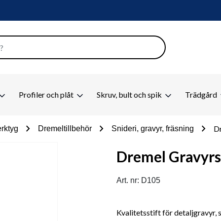
Profiler och plåt
Skruv, bult och spik
Trädgård
chevron_right
chevron_right
chevron_right
Dr
rktyg
Dremeltillbehör
Snideri, gravyr, fräsning
Dremel Gravyrs
Art. nr: D105
Kvalitetsstift för detaljgravyr, s