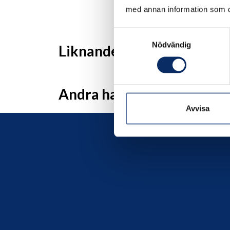
med annan information som du 
Samtyckesval
Nödvändig
Liknande produkter
Andra har även tittat på
Avvisa