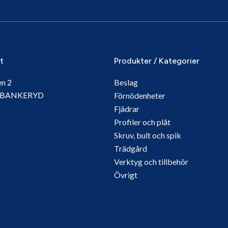
it
Produkter / Kategorier
en 2
Beslag
5 BANKERYD
Förnödenheter
Fjädrar
Profiler och plåt
Skruv, bult och spik
Trädgård
Verktyg och tillbehör
Övrigt