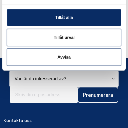
Tillåt alla
Liknande produkter
Tillåt urval
Andra har även tittat på
Avvisa
Prenumerera
Kontakta oss