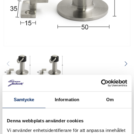
Dörrhållare 393
16318
Art. nr:
Samtycke
Information
Om
Dörrhållare av rostfritt stål med dold fastsättning av
Denna webbplats använder cookies
golvdelen med skruvstift. För trä eller stengolv. SB-pack
Vi använder enhetsidentifierare för att anpassa innehållet
inklusive skruv. A-mått = höjd