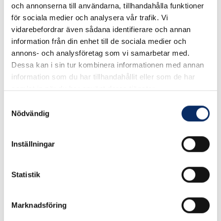
och annonserna till användarna, tillhandahålla funktioner
Se måttskiss under produktinformation.
för sociala medier och analysera vår trafik. Vi
vidarebefordrar även sådana identifierare och annan
information från din enhet till de sociala medier och
I lager
annons- och analysföretag som vi samarbetar med.
Välj
Höjd
Dessa kan i sin tur kombinera informationen med annan
information som du har tillhandahållit eller som de har
Välj Höjd
samlat in när du har använt deras tjänster.
Samtyckesval
Nödvändig
225kr
Antal
Inställningar
remove
add
Lägg i varukorg
Statistik
expand_more
Produktinformation
Marknadsföring