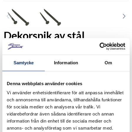
Dekorspik av stål
MI9302
Art. nr:
Samtycke
Information
Om
Smidd spik med rosetthuvud. Spikhuvudets storlek ca Ø 12
mm. 5 st/förp.
Denna webbplats använder cookies
I lager
Vi använder enhetsidentifierare för att anpassa innehållet
och annonserna till användarna, tillhandahålla funktioner
Välj
Längd
för sociala medier och analysera vår trafik. Vi
vidarebefordrar även sådana identifierare och annan
Välj Längd
information från din enhet till de sociala medier och
annons- och analysföretag som vi samarbetar med.