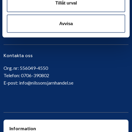
Tillåt urval
Avvisa
Prenumerera
Kontakta oss
Org. nr:
556049-4550
Telefon:
0706-390802
E-post:
info@nilssonsjarnhandel.se
Information