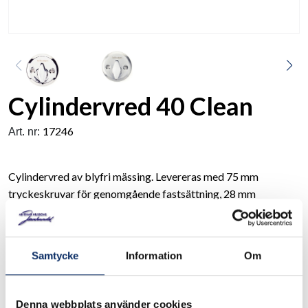
Cylindervred 40 Clean
17246
Art. nr:
Cylindervred av blyfri mässing. Levereras med 75 mm
tryckeskruvar för genomgående fastsättning, 28 mm
cylinderskruvar och 63 mm medbringare. För dörrtjocklek 38-
70 mm Ingår i Habo Clean-serien med handtag och behör av
blyfri mässing som också är nickelfria och antibakteriella.
Samtycke
Information
Om
Avsedd för : Clean-serien
Denna webbplats använder cookies