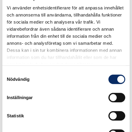
Vi använder enhetsidentifierare för att anpassa innehållet
Nickelfri
och annonserna till användarna, tillhandahålla funktioner
Blyfri
för sociala medier och analysera vår trafik. Vi
Antibakteriell
vidarebefordrar även sådana identifierare och annan
information från din enhet till de sociala medier och
annons- och analysföretag som vi samarbetar med.
Dessa kan i sin tur kombinera informationen med annan
I lager
information som du har tillhandahållit eller som de har
Välj
Ytbehandling
samlat in när du har använt deras tjänster.
Samtyckesval
Välj Ytbehandling
Nödvändig
Inställningar
260kr
Antal
remove
add
Lägg i varukorg
Statistik