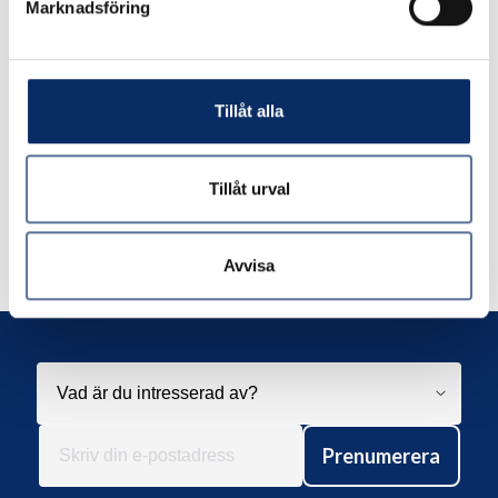
Marknadsföring
expand_more
Produktinformation
Tillåt alla
Tillåt urval
Liknande produkter
Avvisa
Andra har även tittat på
Prenumerera