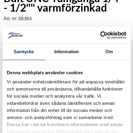
- 1/2"" varmförzinkad
05355
Art. nr:
Bult av stål. Kvalitet: 8.8. Ytbehandling: varmgalv. Grovlek
1/4" - 1/2". Längd 25-127 mm. Säljes per styck
Samtycke
Information
Om
I lager
Denna webbplats använder cookies
Välj
Grovlek
Vi använder enhetsidentifierare för att anpassa innehållet
Välj Grovlek
och annonserna till användarna, tillhandahålla funktioner
för sociala medier och analysera vår trafik. Vi
vidarebefordrar även sådana identifierare och annan
Välj
Längd
information från din enhet till de sociala medier och
annons- och analysföretag som vi samarbetar med.
Välj Längd
Dessa kan i sin tur kombinera informationen med annan
information som du har tillhandahållit eller som de har