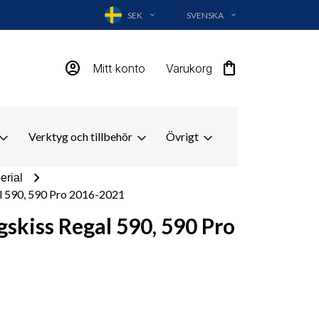
SEK
SVENSKA
EXPAND_MORE
EXPAND_MORE
account_circle
shopping_bag
Mitt konto
Varukorg
Verktyg och tillbehör
Övrigt
chevron_right
erial
al 590, 590 Pro 2016-2021
gskiss Regal 590, 590 Pro