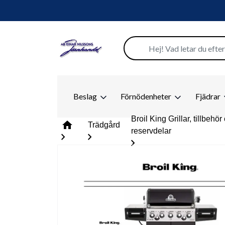
Beslag
Förnödenheter
Fjädrar
Broil King Grillar, tillbehör
home
Trädgård
reservdelar
chevron_right
chevron_right
chevron_right