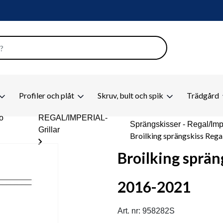
Profiler och plåt
Skruv, bult och spik
Trädgård
 o
REGAL/IMPERIAL-
Sprängskisser - Regal/Imp
Grillar
Broilking sprängskiss Reg
chevron_right
Broilking sprän
2016-2021
Art. nr: 958282S