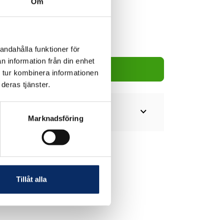
Om
10kr
andahålla funktioner för
n information från din enhet
Lägg i varukorg
 tur kombinera informationen
deras tjänster.
expand_more
Marknadsföring
Tillåt alla