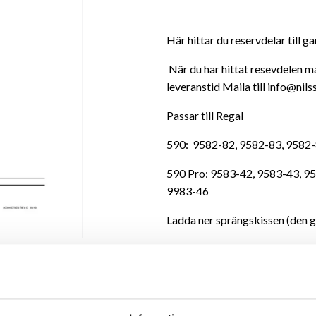
Här hittar du reservdelar till g
När du har hittat resevdelen ma
leveranstid Maila till info@nil
Passar till Regal
590: 9582-82, 9582-83, 9582
590 Pro: 9583-42, 9583-43, 9
9983-46
Ladda ner sprängskissen (den gå
Sprängskiss och montering