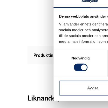
Samtycke
Denna webbplats använder 
Vi använder enhetsidentifierar
sociala medier och analysera 
till de sociala medier och a
med annan information som du 
Samtyckesval
Produktinformation
Nödvändig
Avvisa
Liknande produkter