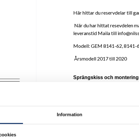
Här hittar du reservdelar till g
När du har hittat resevdelen ma
leveranstid Maila till info@nil
Modell: GEM 8141-62, 8141-6
Årsmodell 2017 till 2020
Sprängskiss och montering
Ej i lager
Information
Antal
remove
add
cookies