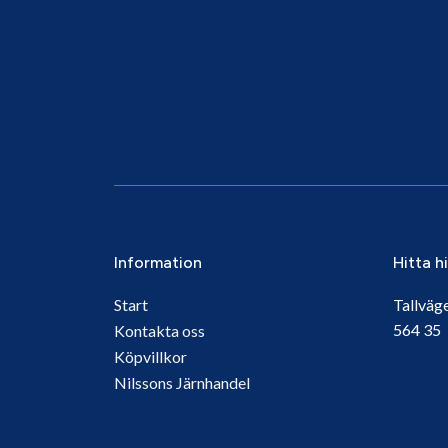
Information
Hitta h
Start
Tallväg
564 3
Kontakta oss
Köpvillkor
Nilssons Järnhandel