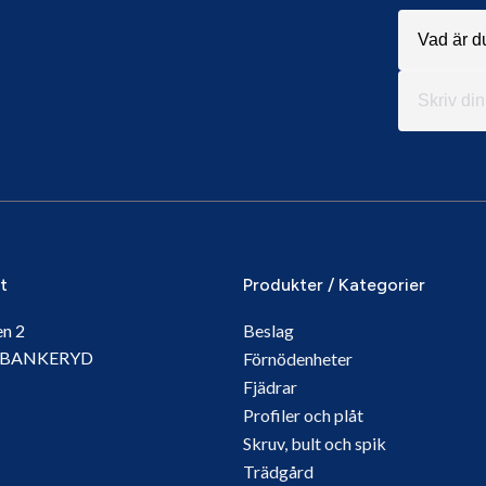
it
Produkter / Kategorier
en 2
Beslag
5 BANKERYD
Förnödenheter
Fjädrar
Profiler och plåt
Skruv, bult och spik
Trädgård