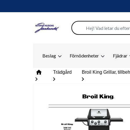
Beslag
Förnödenheter
Fjädrar
home
Trädgård
Broil King Grillar, tillb
chevron_right
chevron_right
chevron_right