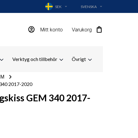
SEK
SVENSKA
EXPAND_MORE
EXPAND_MORE
account_circle
shopping_bag
Mitt konto
Varukorg
Verktyg och tillbehör
Övrigt
chevron_right
EM
 340 2017-2020
ngskiss GEM 340 2017-