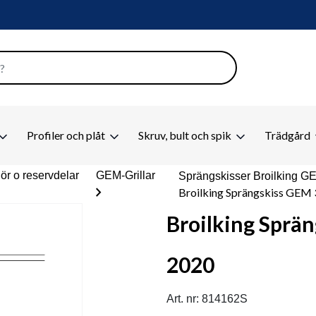
Profiler och plåt
Skruv, bult och spik
Trädgård
ehör o reservdelar
GEM-Grillar
Sprängskisser Broilking G
chevron_right
Broilking Sprängskiss GEM
Broilking Sprä
2020
Art. nr: 814162S