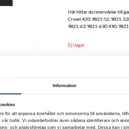
Här hittar du reservdelar till g
Crown 420: 9821-52, 9821-52
9821-63, 9821-63D 490: 9821
Ej i lager
Antal
remove
add
Information
cookies
e för att anpassa innehållet och annonserna till användarna, tillh
vår trafik. Vi vidarebefordrar även sådana identifierare och anna
nnons- och analysföretag som vi samarbetar med. Dessa kan i sin