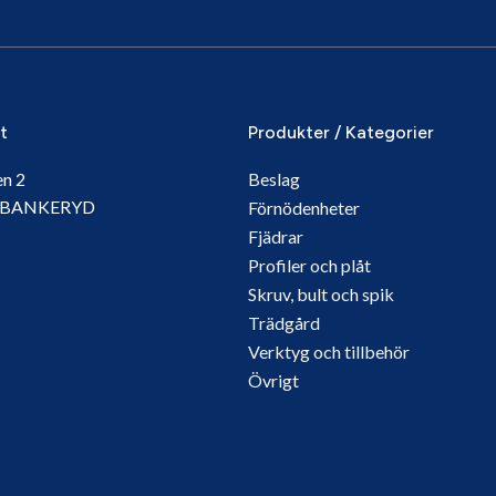
it
Produkter / Kategorier
en 2
Beslag
5 BANKERYD
Förnödenheter
Fjädrar
Profiler och plåt
Skruv, bult och spik
Trädgård
Verktyg och tillbehör
Övrigt