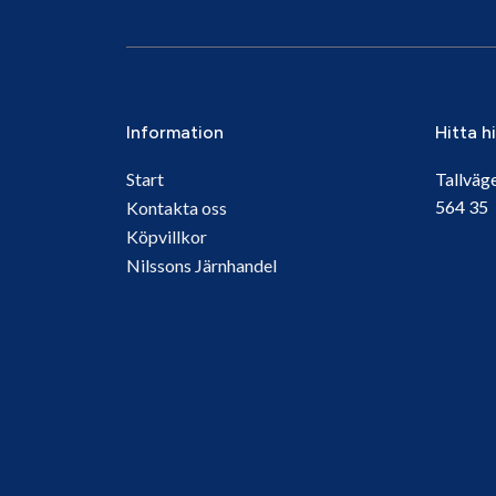
Information
Hitta h
Start
Tallväg
564 3
Kontakta oss
Köpvillkor
Nilssons Järnhandel