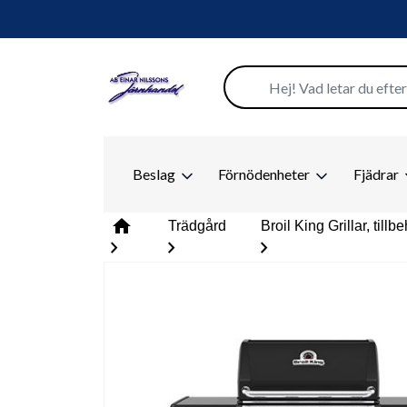
Beslag
Förnödenheter
Fjädrar
home
Trädgård
Broil King Grillar, till
chevron_right
chevron_right
chevron_right