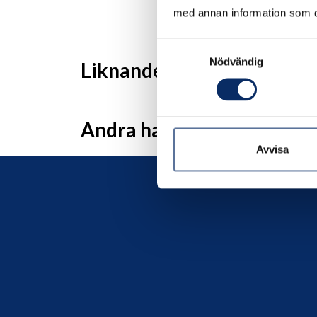
med annan information som du 
Samtyckesval
Nödvändig
Liknande produkter
Andra har även tittat på
Avvisa