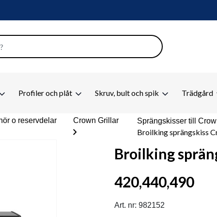
Profiler och plåt
Skruv, bult och spik
Trädgård
behör o reservdelar
Crown Grillar
Sprängskisser till Cro
chevron_right
Broilking sprängskiss 
Broilking sprä
420,440,490
Art. nr: 982152