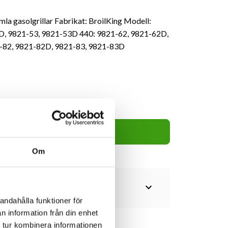
amla gasolgrillar Fabrikat: BroilKing Modell:
D, 9821-53, 9821-53D 440: 9821-62, 9821-62D,
-82, 9821-82D, 9821-83, 9821-83D
0kr
Lägg i varukorg
Om
expand_more
andahålla funktioner för
n information från din enhet
 tur kombinera informationen