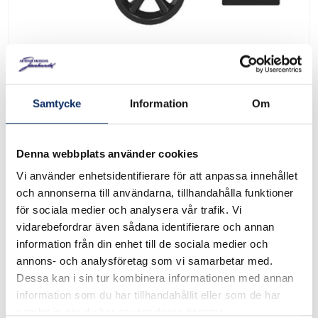
BroilKing Hjulsats
Samtycke
Information
Om
Art. nr: 10892-608-2
Denna webbplats använder cookies
Vi använder enhetsidentifierare för att anpassa innehållet
BroilKing Hjulsats för Crown cartmodeller. Kan kompletteras
och annonserna till användarna, tillhandahålla funktioner
till grillar för att få 4 hjul Hjulsatsen innehåller 2 hjul, 2 bult, 2
för sociala medier och analysera vår trafik. Vi
clips och 2 täcklock
vidarebefordrar även sådana identifierare och annan
information från din enhet till de sociala medier och
annons- och analysföretag som vi samarbetar med.
I lager
Dessa kan i sin tur kombinera informationen med annan
information som du har tillhandahållit eller som de har
249kr
samlat in när du har använt deras tjänster.
Antal