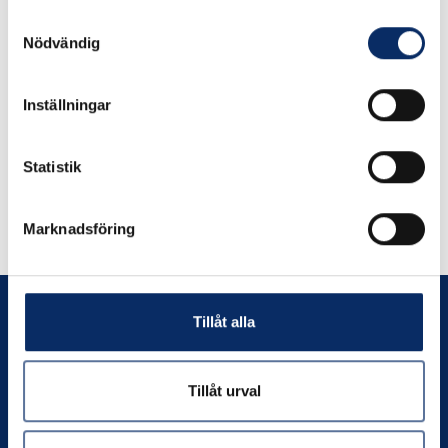
Samtyckesval
remove
add
Lägg i varukorg
Nödvändig
Inställningar
Statistik
Liknande produkter
Marknadsföring
Andra har även tittat på
Tillåt alla
Tillåt urval
Prenumerera