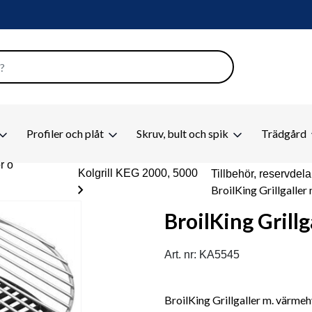
Profiler och plåt
Skruv, bult och spik
Trädgård
ör o
Kolgrill KEG 2000, 5000
Tillbehör, reservdelar
chevron_right
BroilKing Grillgaller
BroilKing Grill
Art. nr: KA5545
BroilKing Grillgaller m. värmehy