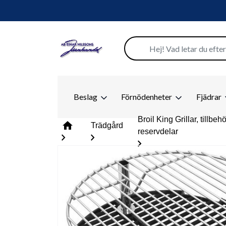
Beslag
Förnödenheter
Fjädrar
Broil King Grillar, tillbeh
home
Trädgård
reservdelar
chevron_right
chevron_right
chevron_right