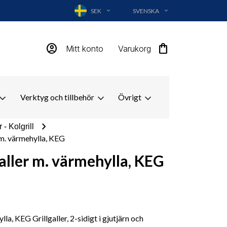
SEK
SVENSKA
EXPAND_MORE
EXPAND_MORE
account_circle
shopping_bag
Mitt konto
Varukorg
Verktyg och tillbehör
Övrigt
chevron_right
 - Kolgrill
 m. värmehylla, KEG
galler m. värmehylla, KEG
lla, KEG Grillgaller, 2-sidigt i gjutjärn och