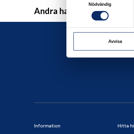
Nödvändig
Andra har även tittat på
Avvisa
Information
Hitta h