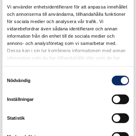
Art. nr: 963983S
Vi använder enhetsidentifierare för att anpassa innehållet
och annonserna till användarna, tillhandahålla funktioner
för sociala medier och analysera vår trafik. Vi
Här hittar du reservdelar till gamla gasolgrillar Fabrikat: Broil
vidarebefordrar även sådana identifierare och annan
King
information från din enhet till de sociala medier och
annons- och analysföretag som vi samarbetar med.
När du har hittat resevdelen mailar du oss så kommer du att få
Dessa kan i sin tur kombinera informationen med annan
pris och leveranstid Maila till info@nilssonsjarnhandel.se
information som du har tillhandahållit eller som de har
samlat in när du har använt deras tjänster.
Passar modeller
Samtyckesval
Baron 590 9639-83
Nödvändig
Spränskiss och artikelregister
Inställningar
Ej i lager
Statistik
10kr
Antal