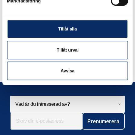
Marknadsföring
remove
add
Lägg i varukorg
Tillåt alla
Tillåt urval
Liknande produkter
Avvisa
Andra har även tittat på
Prenumerera