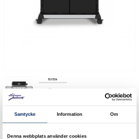
Samtycke
Information
Om
Broil King sprängskiss
Baron 590 2012-2014
Denna webbplats använder cookies