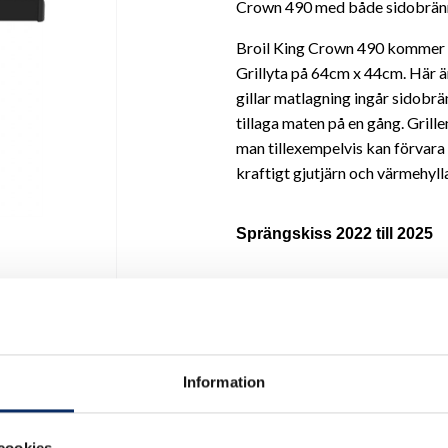
Crown 490 med både sidobränn
Broil King Crown 490 kommer 
Grillyta på 64cm x 44cm. Här är
gillar matlagning ingår sidobrä
tillaga maten på en gång. Grill
man tillexempelvis kan förvara g
kraftigt gjutjärn och värmehylla
Sprängskiss 2022 till 2025
Sprängskiss 2020-2021
Sprängskiss 2011-2020
Information
I lager
cookies