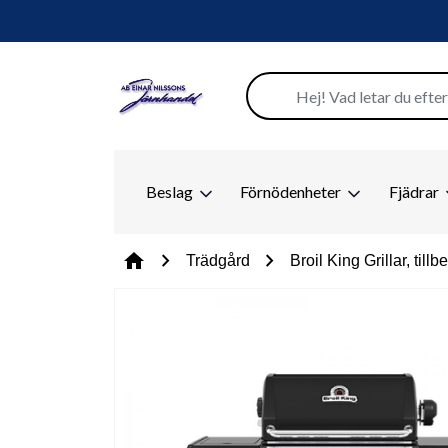
Beslag
Förnödenheter
Fjädrar
chevron_right
chevron_right
home
Trädgård
Broil King Grillar, till