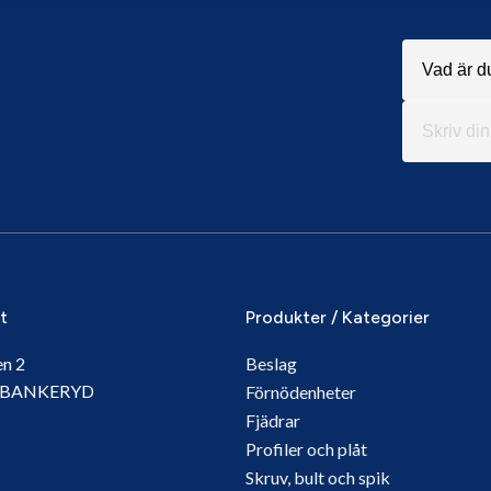
it
Produkter / Kategorier
en 2
Beslag
5 BANKERYD
Förnödenheter
Fjädrar
Profiler och plåt
Skruv, bult och spik