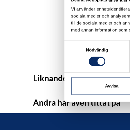
Vi använder enhetsidentifierar
sociala medier och analysera 
till de sociala medier och a
med annan information som du 
Samtyckesval
Nödvändig
Liknande produkter
Avvisa
Andra har även tittat på