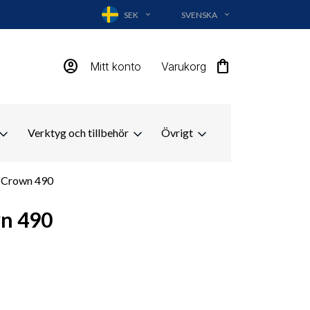
SEK
SVENSKA
EXPAND_MORE
EXPAND_MORE
account_circle
shopping_bag
Mitt konto
Varukorg
Verktyg och tillbehör
Övrigt
g Crown 490
wn 490