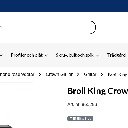
Profiler och plåt
Skruv, bult och spik
Trädgård
chevron_right
chevron_right
chevron_right
Broil Kin
behör o reservdelar
Crown Grillar
Grillar
Broil King Cro
Art. nr: 865283
Tillfälligt Slut