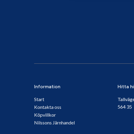
Information
Hitta h
Start
Tallväg
564 3
Kontakta oss
Köpvillkor
Nilssons Järnhandel