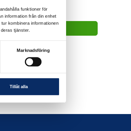
andahålla funktioner för
10,990kr
n information från din enhet
 tur kombinera informationen
Lägg i varukorg
deras tjänster.
Marknadsföring
Tillåt alla