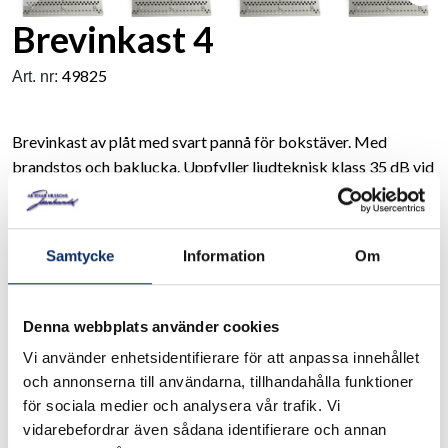
Brevinkast 4
49825
Art. nr:
Brevinkast av plåt med svart pannå för bokstäver. Med
brandstos och baklucka. Uppfyller ljudteknisk klass 35 dB vid
montering i trädörrar. Dimensionsförklaring (mm): A -
Dörrtjocklek, B - Yttermått, C - Brevlucka, D - Baklucka,
Dörruttagsmått 270x85mm på samtliga modeller. EU-norm
Samtycke
Information
Om
137724 rekommenderar max 8 Newton (N) öppningskraft.
Brevinkast 4 behöver max 6-7,5 N i öppningskraft.
Denna webbplats använder cookies
.
Se måttskiss under produktinformation
Vi använder enhetsidentifierare för att anpassa innehållet
och annonserna till användarna, tillhandahålla funktioner
I lager
för sociala medier och analysera vår trafik. Vi
vidarebefordrar även sådana identifierare och annan
Välj
Dörrtjocklek