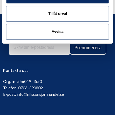
Andra har även tittat på
Tillåt urval
Avvisa
Prenumerera
Kontakta oss
Org. nr:
556049-4550
Telefon:
0706-390802
E-post:
info@nilssonsjarnhandel.se