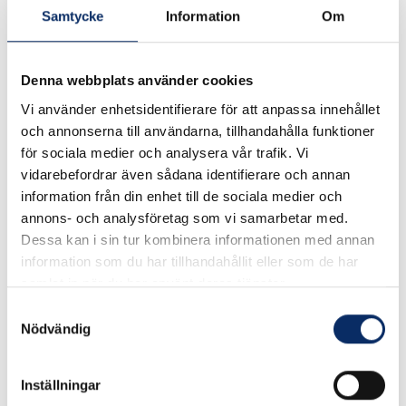
tills vidare
Samtycke
Information
Om
Art. nr: 874252S
Denna webbplats använder cookies
Här hittar du reservdelar till gamla gasolgrillar Fabrikat: Broil
Vi använder enhetsidentifierare för att anpassa innehållet
och annonserna till användarna, tillhandahålla funktioner
King
för sociala medier och analysera vår trafik. Vi
När du har hittat resevdelen mailar du oss så kommer du att få
vidarebefordrar även sådana identifierare och annan
pris och leveranstid Maila till info@nilssonsjarnhandel.se
information från din enhet till de sociala medier och
annons- och analysföretag som vi samarbetar med.
Passar modeller
Dessa kan i sin tur kombinera informationen med annan
information som du har tillhandahållit eller som de har
Baron 320 8742-52, 8742-53, 8742-56
samlat in när du har använt deras tjänster.
Baron 320S 8743-52, 8743-53, 8743-56
Samtyckesval
Nödvändig
Baron 340 8742-62, 8742-53, 8742-66
Baron 340S 8743-62, 8743-63, 8743-66
Inställningar