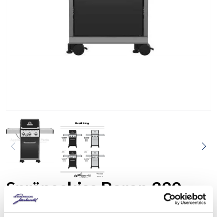
Sprängskiss Baron 320,
320S, 340 340S 2020 och