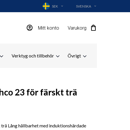
SEK
SVENSKA
EXPAND_MORE
EXPAND_MORE
account_circle
shopping_bag
Mitt konto
Varukorg
Verktyg och tillbehör
Övrigt
co 23 för färskt trä
t trä Lång hållbarhet med induktionshärdade