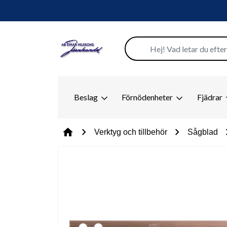
Beslag
Förnödenheter
Fjädrar
chevron_right
chevron_right
chevr
home
Verktyg och tillbehör
Sågblad