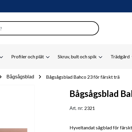
Profiler och plåt
Skruv, bult och spik
Trädgård
on_right
chevron_right
Bågsågsblad Bahco 23 för färskt trä
Bågsågsblad
Bågsågsblad Bah
2321
Art. nr:
Hyveltandat sågblad för färsk