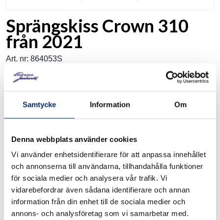
Sprängskiss Crown 310
från 2021
Art. nr: 864053S
Här hittar du reservdelar till gamla gasolgrillar Fabrikat: Broil
Samtycke
Information
Om
King
Modell: Crown 310 8614052, 8340-53, 8340-56,
Denna webbplats använder cookies
Ladda ner sprängskissen (den går inte att köpa)
Vi använder enhetsidentifierare för att anpassa innehållet
och annonserna till användarna, tillhandahålla funktioner
När du har hittat resevdelen mailar du oss så kommer du att få
för sociala medier och analysera vår trafik. Vi
pris och leveranstid Maila till info@nilssonsjarnhandel.se
vidarebefordrar även sådana identifierare och annan
Sprängskiss och sortimentslista
information från din enhet till de sociala medier och
annons- och analysföretag som vi samarbetar med.