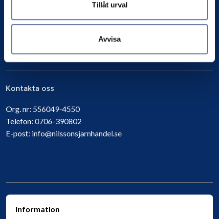
Tillåt urval
Avvisa
Prenumerera
Kontakta oss
Org. nr:
556049-4550
Telefon:
0706-390802
E-post:
info@nilssonsjarnhandel.se
Information