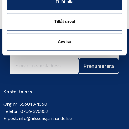
Liknande produkter
Tillåt alla
Andra har även tittat på
Tillåt urval
Avvisa
Prenumerera
Kontakta oss
Org. nr:
556049-4550
Telefon:
0706-390802
E-post:
info@nilssonsjarnhandel.se