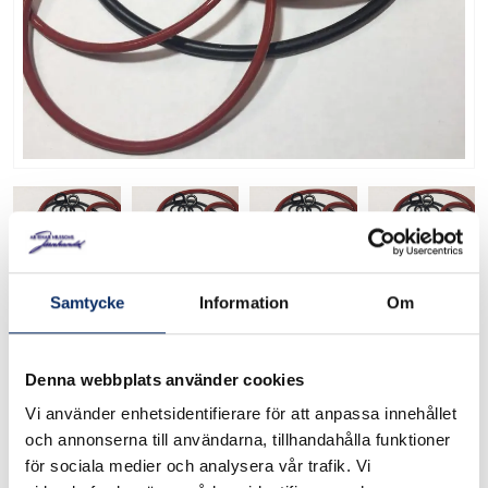
O-Ringar i nitrilgummi 2,4
Samtycke
Information
Om
mm grov
Denna webbplats använder cookies
7511
Art. nr:
Vi använder enhetsidentifierare för att anpassa innehållet
och annonserna till användarna, tillhandahålla funktioner
O-ring Nitril Svensk standard Tvärsnitt 2,4 mm. Hydrauloljor,
för sociala medier och analysera vår trafik. Vi
vegetabiliska oljor, animaliska oljor, acetylen, vatten, luft,