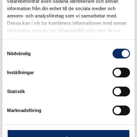
vidarebefordrar även sådana identifierare och annan
alkohol, bränslen och många andra medier. Förpackning 5 st
information från din enhet till de sociala medier och
annons- och analysföretag som vi samarbetar med.
Dessa kan i sin tur kombinera informationen med annan
I lager
information som du har tillhandahållit eller som de har
Välj
Invändig diameter
samlat in när du har använt deras tjänster.
Samtyckesval
Välj Invändig diameter
Nödvändig
Inställningar
25kr
Antal
Statistik
remove
add
Lägg i varukorg
Marknadsföring