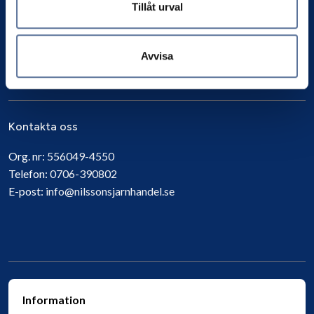
Tillåt urval
Avvisa
Prenumerera
Kontakta oss
Org. nr:
556049-4550
Telefon:
0706-390802
E-post:
info@nilssonsjarnhandel.se
Information