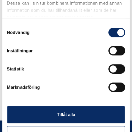
Dessa kan i sin tur kombinera informationen med annan
information som du har tillhandahållit eller som de har
samlat in när du har använt deras tjänster.
I lager
Samtyckesval
Nödvändig
129kr
Antal
remove
add
Lägg i varukorg
Inställningar
Statistik
Marknadsföring
Liknande produkter
Andra har även tittat på
Tillåt alla