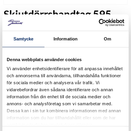
Skjutdörrshandtag 595
Art. nr: 19356
Samtycke
Information
Om
Skjutdörrshandtag av zink blankkrom . 2 st/förpackning.
Se måttskiss under produktinformation
Denna webbplats använder cookies
Vi använder enhetsidentifierare för att anpassa innehållet
I lager
och annonserna till användarna, tillhandahålla funktioner
för sociala medier och analysera vår trafik. Vi
390kr
vidarebefordrar även sådana identifierare och annan
Antal
information från din enhet till de sociala medier och
annons- och analysföretag som vi samarbetar med.
remove
add
Lägg i varukorg
Dessa kan i sin tur kombinera informationen med annan
information som du har tillhandahållit eller som de har
samlat in när du har använt deras tjänster.
expand_more
Produktinformation