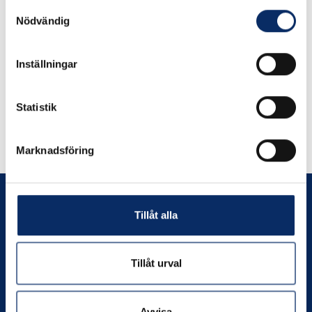
Samtyckesval
Nödvändig
Inställningar
Liknande produkter
Statistik
Andra har även tittat på
Marknadsföring
Tillåt alla
Prenumerera
Tillåt urval
Avvisa