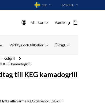
SEK
SVENSKA
EXPAND_MORE
EXPAND_MORE
account_circle
shopping_bag
Mitt konto
Varukorg
Verktyg och tillbehör
Övrigt
chevron_right
 - Kolgrill
ill KEG kamadogrill
tag till KEG kamadogrill
 lyfta alla varma KEG tillbehör. LxBxH: