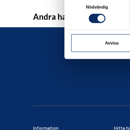
Samtyckesval
Nödvändig
Andra har även tittat på
Avvisa
Information
Hitta h