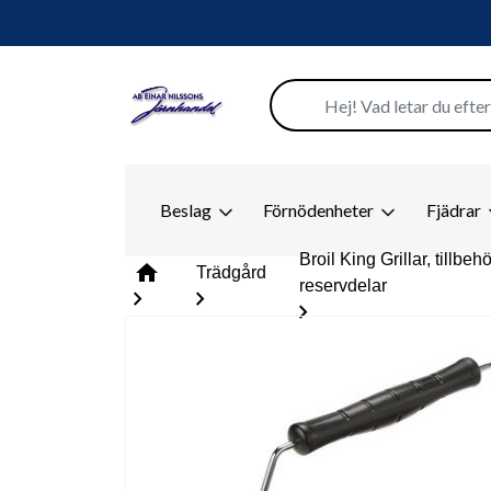
Beslag
Förnödenheter
Fjädrar
Broil King Grillar, tillbeh
home
Trädgård
reservdelar
chevron_right
chevron_right
chevron_right