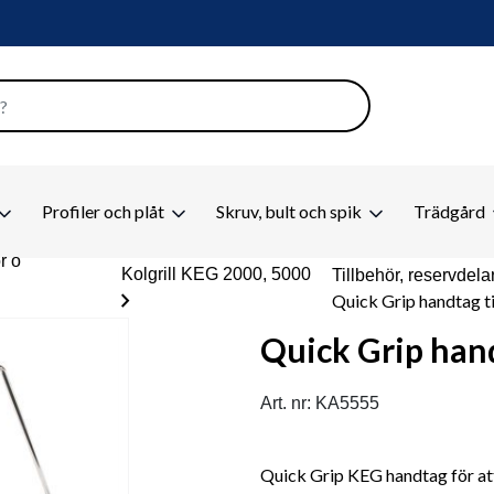
Profiler och plåt
Skruv, bult och spik
Trädgård
ör o
Kolgrill KEG 2000, 5000
Tillbehör, reservdelar
chevron_right
Quick Grip handtag t
Quick Grip hand
Art. nr: KA5555
Quick Grip KEG handtag för att