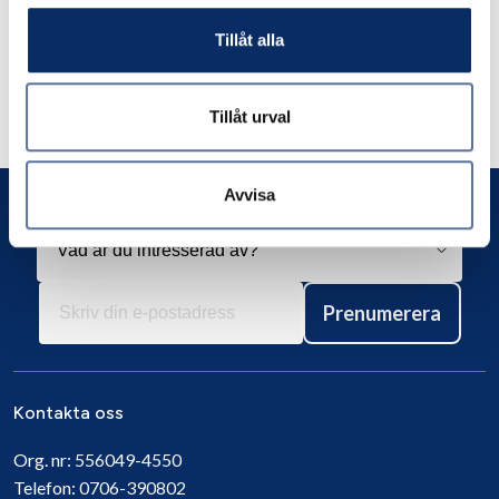
Tillåt alla
Liknande produkter
Tillåt urval
Andra har även tittat på
Avvisa
Prenumerera
Kontakta oss
Org. nr:
556049-4550
Telefon:
0706-390802