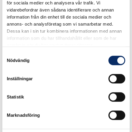
för sociala medier och analysera vår trafik. Vi
Möbelhandtag i mässing, klarlackade Utan nyckelhål Tre
vidarebefordrar även sådana identifierare och annan
varianter 270 113x39 mm 271 94x34 mm 272 34x94 mm
information från din enhet till de sociala medier och
Inklusive skruv.
annons- och analysföretag som vi samarbetar med.
Dessa kan i sin tur kombinera informationen med annan
information som du har tillhandahållit eller som de har
I lager
samlat in när du har använt deras tjänster.
Välj
Modell
Samtyckesval
Nödvändig
Välj Modell
Inställningar
145kr
Antal
Statistik
remove
add
Lägg i varukorg
Marknadsföring