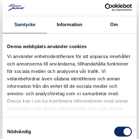
Art. nr: 3111-B1-0006
Samtycke
Information
Om
Luftfiltersats till Black & Decker.
I lager
Denna webbplats använder cookies
Vi använder enhetsidentifierare för att anpassa innehållet
59kr
och annonserna till användarna, tillhandahålla funktioner
Antal
för sociala medier och analysera vår trafik. Vi
remove
add
Lägg i varukorg
vidarebefordrar även sådana identifierare och annan
information från din enhet till de sociala medier och
annons- och analysföretag som vi samarbetar med.
Dessa kan i sin tur kombinera informationen med annan
expand_more
Produktinformation
information som du har tillhandahållit eller som de har
samlat in när du har använt deras tjänster.
Samtyckesval
Nödvändig