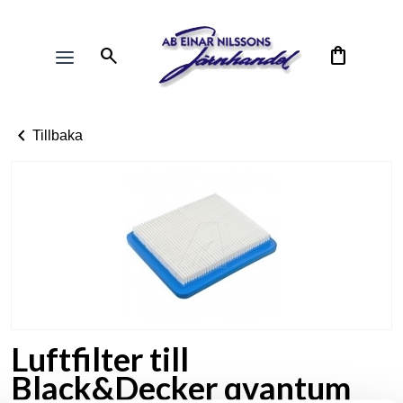
search
shopping_bag
chevron_left
Tillbaka
Luftfilter till
Black&Decker qvantum