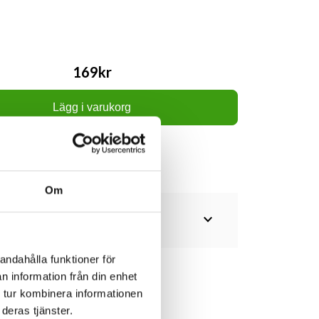
169kr
Lägg i varukorg
Om
expand_more
andahålla funktioner för
n information från din enhet
 tur kombinera informationen
deras tjänster.