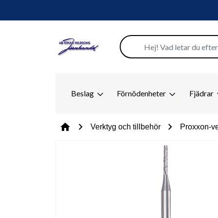
Beslag
Förnödenheter
Fjädrar
chevron_right
chevron_right
home
Verktyg och tillbehör
Proxxon-ve