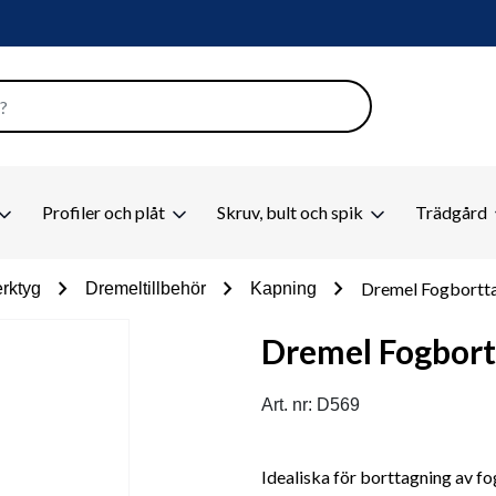
Profiler och plåt
Skruv, bult och spik
Trädgård
chevron_right
chevron_right
chevron_right
Dremel Fogbortta
rktyg
Dremeltillbehör
Kapning
Dremel Fogbort
Art. nr: D569
Idealiska för borttagning av fo