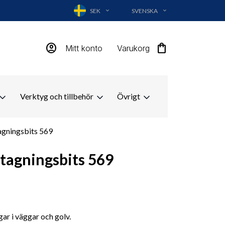
SEK
SVENSKA
EXPAND_MORE
EXPAND_MORE
account_circle
shopping_bag
Mitt konto
Varukorg
Verktyg och tillbehör
Övrigt
gningsbits 569
tagningsbits 569
gar i väggar och golv.