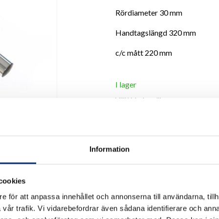
Rördiameter 30 mm
Handtagslängd 320 mm
c/c mått 220 mm
I lager
Välj
Ytbehandling
Välj Ytbehandling
Information
Antal
cookies
remove
add
e för att anpassa innehållet och annonserna till användarna, tillh
vår trafik. Vi vidarebefordrar även sådana identifierare och anna