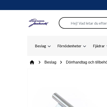
Beslag
Förnödenheter
Fjädrar
chevron_right
chevron_right
home
Beslag
Dörrhandtag och tillbeh