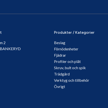
it
Produkter / Kategorier
en 2
Beslag
5 BANKERYD
Förnödenheter
Fjädrar
Profiler och plåt
Skruv, bult och spik
Trädgård
Verktyg och tillbehör
Övrigt