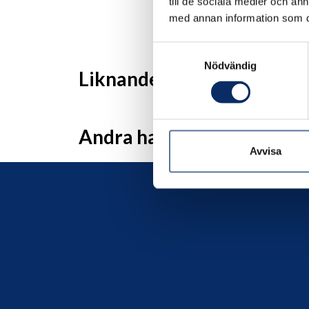
till de sociala medier och a
med annan information som du 
Samtyckesval
Nödvändig
Liknande produkter
Andra har även tittat på
Avvisa