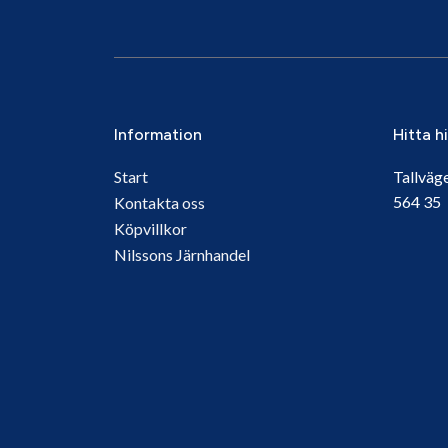
Information
Hitta h
Start
Tallväg
564 3
Kontakta oss
Köpvillkor
Nilssons Järnhandel