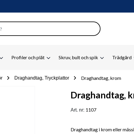
Profiler och plåt
Skruv, bult och spik
Trädgård
chevron_right
chevron_right
Draghandtag, krom
ör
Draghandtag, Tryckplattor
Draghandtag, 
1107
Art. nr:
Draghandtag i krom eller mässi