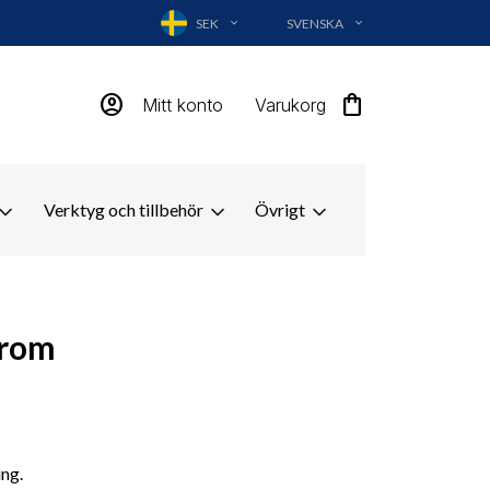
SEK
SVENSKA
EXPAND_MORE
EXPAND_MORE
account_circle
shopping_bag
Mitt konto
Varukorg
Verktyg och tillbehör
Övrigt
krom
ng.