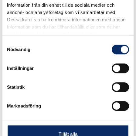
information från din enhet till de sociala medier och
annons- och analysföretag som vi samarbetar med.
I lager
Dessa kan i sin tur kombinera informationen med annan
information som du har tillhandahållit eller som de har
Välj
Längd 2
samlat in när du har använt deras tjänster.
Välj Längd 2
Samtyckesval
Nödvändig
Inställningar
2,070kr
Antal
remove
add
Lägg i varukorg
Statistik
Marknadsföring
Liknande produkter
Tillåt alla