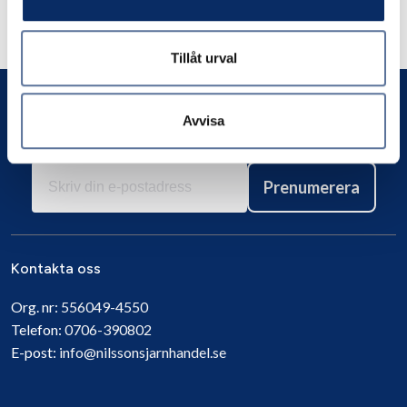
Andra har även tittat på
Tillåt urval
Avvisa
Prenumerera
Kontakta oss
Org. nr:
556049-4550
Telefon:
0706-390802
E-post:
info@nilssonsjarnhandel.se