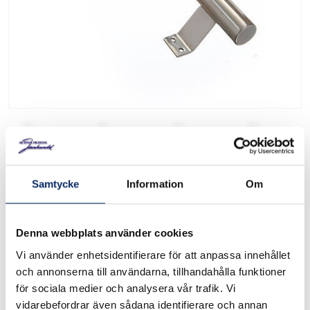
Samtycke
Information
Om
Draghandtag i rostfritt
stål
Denna webbplats använder cookies
1807
Art. nr:
Vi använder enhetsidentifierare för att anpassa innehållet
och annonserna till användarna, tillhandahålla funktioner
för sociala medier och analysera vår trafik. Vi
Draghandtag i rostfritt Rördiameter 30 mm Finns i flera
vidarebefordrar även sådana identifierare och annan
längder Se rullistan