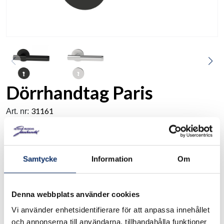
Dörrhandtag Paris
31161
Art. nr:
Exklusivt och trendigt dörrhandtag av rostfritt stål som är
Samtycke
Information
Om
slitstarkt och tillverkat i hög kvalitet. Lämpligt för både
hemmet och offentlig miljö. Passar till dörrtjocklek 38-42 mm.
Denna webbplats använder cookies
Slitstarkt
Vi använder enhetsidentifierare för att anpassa innehållet
Se måttskiss under produktinformation.
och annonserna till användarna, tillhandahålla funktioner