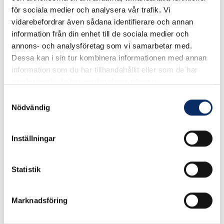
för sociala medier och analysera vår trafik. Vi
vidarebefordrar även sådana identifierare och annan
Ej i lager
information från din enhet till de sociala medier och
annons- och analysföretag som vi samarbetar med.
Välj
Ytbehandling
Dessa kan i sin tur kombinera informationen med annan
information som du har tillhandahållit eller som de har
Välj Ytbehandling
samlat in när du har använt deras tjänster.
Samtyckesval
Nödvändig
690kr
Antal
Inställningar
remove
add
Lägg i varukorg
Statistik
expand_more
Produktinformation
Marknadsföring