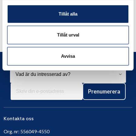
Tillåt alla
Liknande produkter
Tillåt urval
Andra har även tittat på
Avvisa
Prenumerera
Kontakta oss
Org. nr:
556049-4550