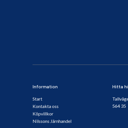
Information
Hitta h
Start
Tallväg
564 3
Kontakta oss
Köpvillkor
Nilssons Järnhandel