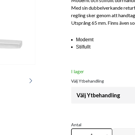
Modernt och stilfullt dörrhan
Med sin dubbelverkande returf
regling sker genom att handtage
Utsprång 65 mm. Finns även so
Modernt
Stilfullt
I lager
Välj
Ytbehandling
Välj Ytbehandling
Antal