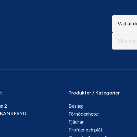
it
Produkter / Kategorier
en 2
Beslag
5 BANKERYD
Förnödenheter
Fjädrar
Profiler och plåt