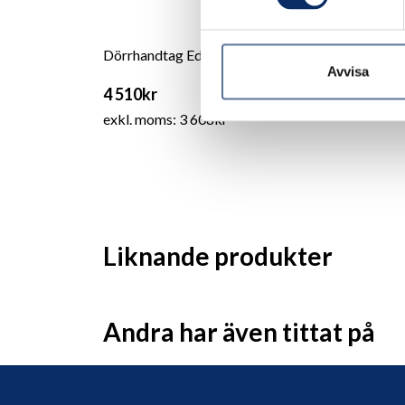
Dörrhandtag Edmonton för innerdörrar
Avvisa
4 510kr
exkl. moms: 3 608kr
Liknande produkter
Andra har även tittat på