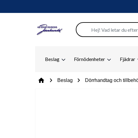
Beslag
Förnödenheter
Fjädrar
chevron_right
chevron_right
home
Beslag
Dörrhandtag och tillbeh