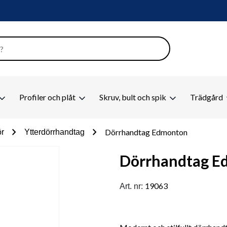
Profiler och plåt
Skruv, bult och spik
Trädgård
chevron_right
chevron_right
Dörrhandtag Edmonton
ör
Ytterdörrhandtag
Dörrhandtag E
19063
Art. nr: