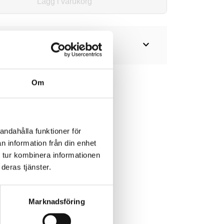
Lägg i varukorg
expand_more
Om
andahålla funktioner för
n information från din enhet
 tur kombinera informationen
deras tjänster.
Marknadsföring