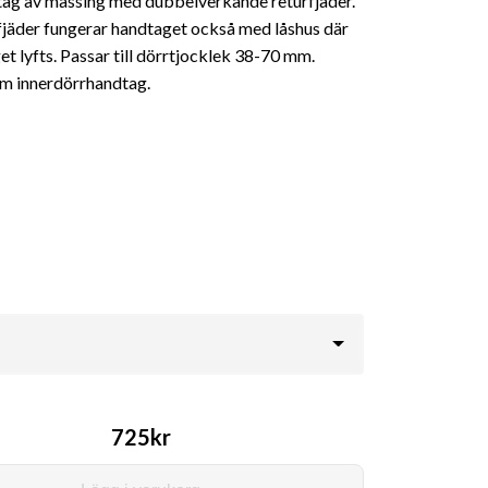
dtag av mässing med dubbelverkande returfjäder.
jäder fungerar handtaget också med låshus där
t lyfts. Passar till dörrtjocklek 38-70 mm.
m innerdörrhandtag.
725kr