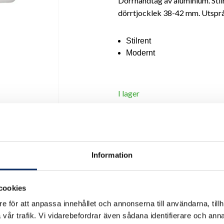
Dörrhandtag av aluminium. Stil
dörrtjocklek 38-42 mm. Utspr
Stilrent
Modernt
I lager
Välj
Ytbehandling
Välj Ytbehandling
Information
Antal
cookies
remove
add
e för att anpassa innehållet och annonserna till användarna, tillh
vår trafik. Vi vidarebefordrar även sådana identifierare och anna