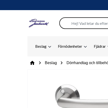
Beslag
Förnödenheter
Fjädrar
chevron_right
chevron_right
home
Beslag
Dörrhandtag och tillbeh