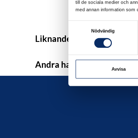
till de sociala medier och a
med annan information som du 
Samtyckesval
Nödvändig
Liknande produkter
Andra har även tittat på
Avvisa