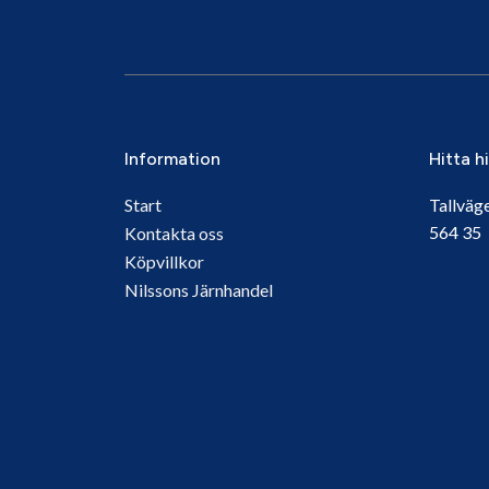
Information
Hitta h
Start
Tallväg
564 3
Kontakta oss
Köpvillkor
Nilssons Järnhandel