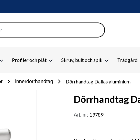
Profiler och plåt
Skruv, bult och spik
Trädgård
chevron_right
chevron_right
Dörrhandtag Dallas aluminium
ör
Innerdörrhandtag
Dörrhandtag Da
19789
Art. nr: