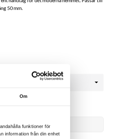
rent handtag för det moderna hemmet. Passar till
ång 50 mm.
Om
208kr
Lägg i varukorg
andahålla funktioner för
n information från din enhet