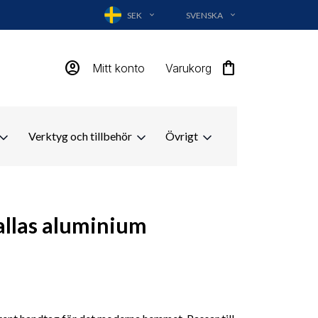
SEK
SVENSKA
EXPAND_MORE
EXPAND_MORE
account_circle
shopping_bag
Mitt konto
Varukorg
Verktyg och tillbehör
Övrigt
llas aluminium