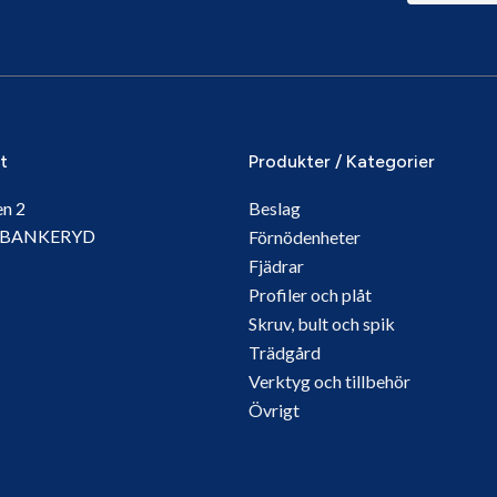
it
Produkter / Kategorier
en 2
Beslag
5 BANKERYD
Förnödenheter
Fjädrar
Profiler och plåt
Skruv, bult och spik
Trädgård
Verktyg och tillbehör
Övrigt