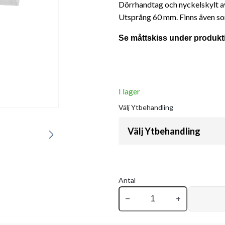
Dörrhandtag och nyckelskylt av 
Utsprång 60 mm. Finns även so
Se måttskiss under produkt
I lager
Välj
Ytbehandling
Välj Ytbehandling
Antal
remove
add