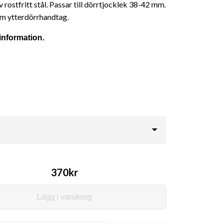
rostfritt stål. Passar till dörrtjocklek 38-42 mm.
m ytterdörrhandtag.
information.
370kr
Lägg i varukorg