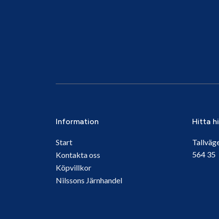
Information
Hitta h
Start
Tallväg
564 3
Kontakta oss
Köpvillkor
Nilssons Järnhandel