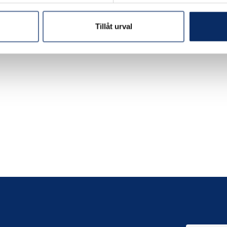
WC-beslag A262
225kr
Tillåt urval
exkl. moms: 180kr