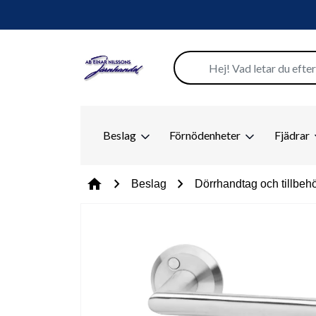
Beslag
Förnödenheter
Fjädrar
chevron_right
chevron_right
home
Beslag
Dörrhandtag och tillbeh