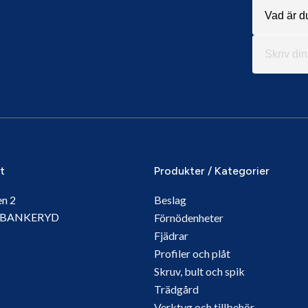
it
Produkter / Kategorier
en 2
Beslag
5 BANKERYD
Förnödenheter
Fjädrar
Profiler och plåt
Skruv, bult och spik
Trädgård
Verktyg och tillbehör