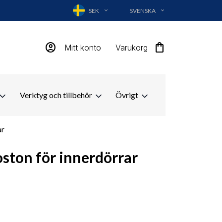
SEK
SVENSKA
EXPAND_MORE
EXPAND_MORE
account_circle
shopping_bag
Mitt konto
Varukorg
Verktyg och tillbehör
Övrigt
ar
ston för innerdörrar