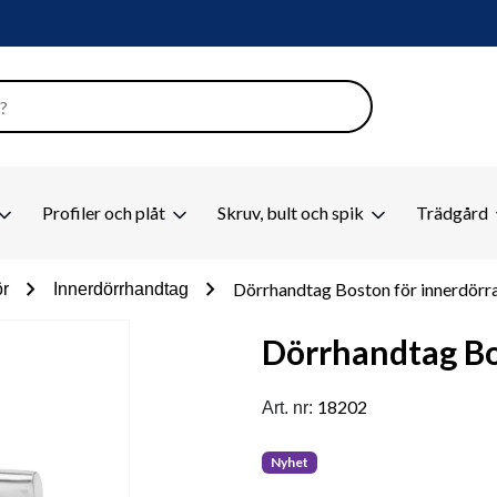
Profiler och plåt
Skruv, bult och spik
Trädgård
chevron_right
chevron_right
Dörrhandtag Boston för innerdörr
ör
Innerdörrhandtag
Dörrhandtag Bo
18202
Art. nr:
Nyhet