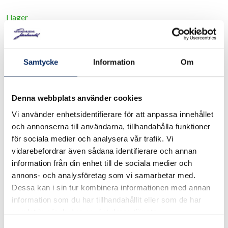
I lager
Välj
Ytbehandling
Välj Ytbehandling
Samtycke
Information
Om
Denna webbplats använder cookies
640kr
Antal
Vi använder enhetsidentifierare för att anpassa innehållet
remove
add
Lägg i varukorg
och annonserna till användarna, tillhandahålla funktioner
för sociala medier och analysera vår trafik. Vi
vidarebefordrar även sådana identifierare och annan
information från din enhet till de sociala medier och
expand_more
Produktinformation
annons- och analysföretag som vi samarbetar med.
Dessa kan i sin tur kombinera informationen med annan
information som du har tillhandahållit eller som de har
samlat in när du har använt deras tjänster.
Samtyckesval