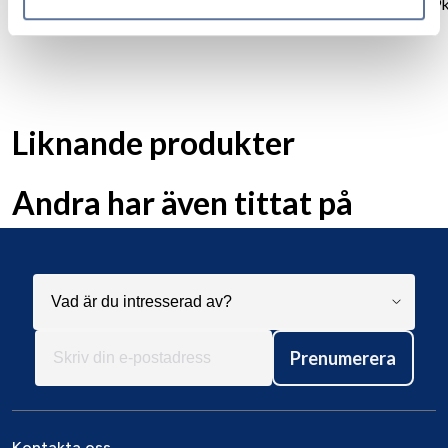
239k
Liknande produkter
Andra har även tittat på
Prenumerera
Kontakta oss