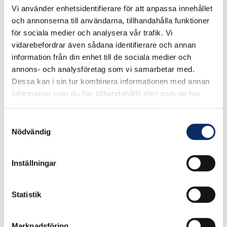
Vi använder enhetsidentifierare för att anpassa innehållet
och annonserna till användarna, tillhandahålla funktioner
för sociala medier och analysera vår trafik. Vi
vidarebefordrar även sådana identifierare och annan
information från din enhet till de sociala medier och
Rekommenderade produkter
annons- och analysföretag som vi samarbetar med.
Dessa kan i sin tur kombinera informationen med annan
information som du har tillhandahållit eller som de har
samlat in när du har använt deras tjänster.
Samtyckesval
Nödvändig
Inställningar
Statistik
Täckbricka 4265
WC-beslag A262
Marknadsföring