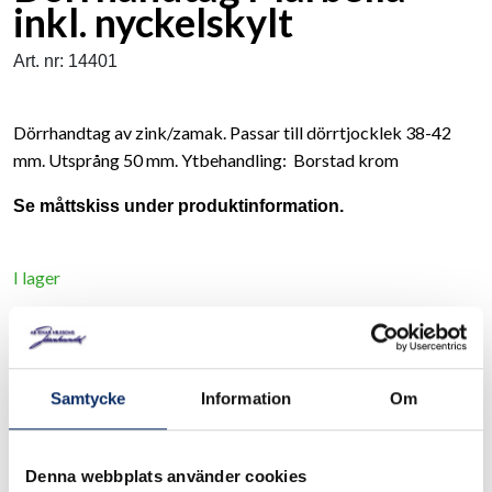
inkl. nyckelskylt
Art. nr: 14401
Dörrhandtag av zink/zamak. Passar till dörrtjocklek 38-42
mm. Utsprång 50 mm. Ytbehandling: Borstad krom
Se måttskiss under produktinformation.
I lager
370kr
Antal
remove
add
Lägg i varukorg
Samtycke
Information
Om
Denna webbplats använder cookies
expand_more
Produktinformation