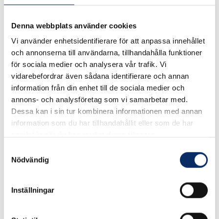
expand_more
Denna webbplats använder cookies
Produktinformation
Vi använder enhetsidentifierare för att anpassa innehållet
och annonserna till användarna, tillhandahålla funktioner
för sociala medier och analysera vår trafik. Vi
vidarebefordrar även sådana identifierare och annan
Rekommenderade produkter
information från din enhet till de sociala medier och
annons- och analysföretag som vi samarbetar med.
Dessa kan i sin tur kombinera informationen med annan
information som du har tillhandahållit eller som de har
samlat in när du har använt deras tjänster.
Samtyckesval
Nödvändig
Inställningar