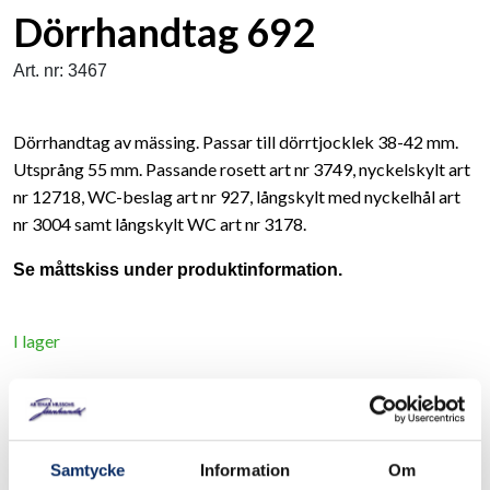
Dörrhandtag 692
Art. nr: 3467
Dörrhandtag av mässing. Passar till dörrtjocklek 38-42 mm.
Utsprång 55 mm. Passande rosett art nr 3749, nyckelskylt art
nr 12718, WC-beslag art nr 927, långskylt med nyckelhål art
nr 3004 samt långskylt WC art nr 3178.
Se måttskiss under produktinformation.
I lager
380kr
Antal
remove
add
Lägg i varukorg
Samtycke
Information
Om