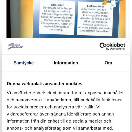
Samtycke
Information
Om
Dammsugarfilter Swirl
Motorfilter
Denna webbplats använder cookies
Vi använder enhetsidentifierare för att anpassa innehållet
Art. nr: 85021
och annonserna till användarna, tillhandahålla funktioner
för sociala medier och analysera vår trafik. Vi
vidarebefordrar även sådana identifierare och annan
Dammsugarfilter Swirl Motorfilter Passar de flesta
information från din enhet till de sociala medier och
dammsugare Klippfilter som du klipper själv efter det gamla
annons- och analysföretag som vi samarbetar med.
filtret