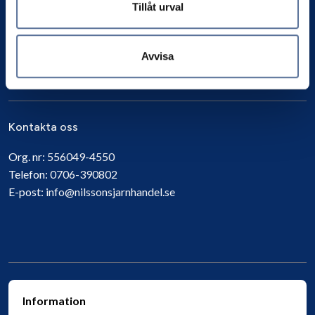
Tillåt urval
Avvisa
Prenumerera
Kontakta oss
Org. nr:
556049-4550
Telefon:
0706-390802
E-post:
info@nilssonsjarnhandel.se
Information