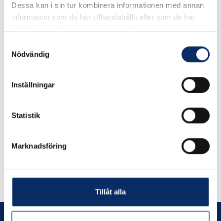
Dessa kan i sin tur kombinera informationen med annan
information som du har tillhandahållit eller som de har
samlat in när du har använt deras tjänster.
I lager
Samtyckesval
Nödvändig
49kr
Antal
remove
add
Lägg i varukorg
Inställningar
Statistik
Marknadsföring
Liknande produkter
Andra har även tittat på
Tillåt alla