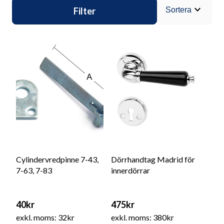
expand_more
Filter
Sortera
Cylindervredpinne 7-43,
Dörrhandtag Madrid för
7-63, 7-83
innerdörrar
40kr
475kr
exkl. moms: 32kr
exkl. moms: 380kr