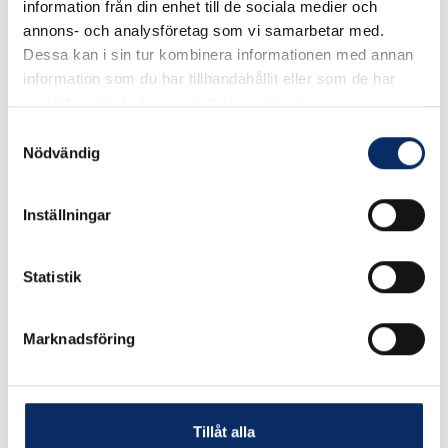
information från din enhet till de sociala medier och
annons- och analysföretag som vi samarbetar med.
Dessa kan i sin tur kombinera informationen med annan
information som du har tillhandahållit eller som de har
samlat in när du har använt deras tjänster.
Samtyckesval
Nödvändig
Inställningar
WC-beslag för skjutdörr
Bastuhandtag 1443
Statistik
Marknadsföring
495kr
92kr
exkl. moms: 396kr
exkl. moms: 74kr
Tillåt alla