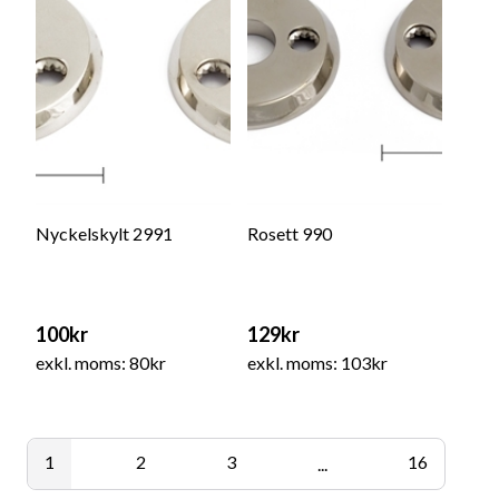
Nyckelskylt 2991
Rosett 990
100kr
129kr
exkl. moms: 80kr
exkl. moms: 103kr
1
2
3
16
...