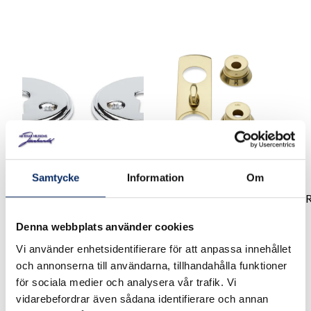
Samtycke
Information
Om
Nyckelskylt Alicante
VREDSKYLT/CYLINDERBEHÖ
ASSA 2000
Denna webbplats använder cookies
Vi använder enhetsidentifierare för att anpassa innehållet
68kr
975kr
och annonserna till användarna, tillhandahålla funktioner
exkl. moms: 54kr
exkl. moms: 780kr
för sociala medier och analysera vår trafik. Vi
vidarebefordrar även sådana identifierare och annan